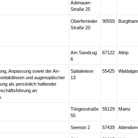
Adenauer-
Straße 25
Oberferrieder
90559
Burgthan
Straße 20
Am Sandzug
67122
Altrip
6
ung, Anpassung sowie der An-
Spitalwiese
55425
Waldalge
Kontaktlinsen und augenoptischer
13
ung als persönlich haftender
eschäftsführung an
.
Töngesstraße
55129
Mainz
55
Seenstr 2
57439
Attendorn