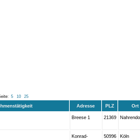
Seite:
5
10
25
hmenstätigkeit
Adresse
PLZ
Ort
Breese 1
21369
Nahrendo
Konrad-
50996
Köln