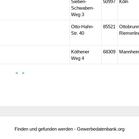
Sieben-
50997
Köln
Schwaben-
Weg 3
Otto-Hahn-
85521
Ottobrunn
Str. 40
Riemerlin
Köthener
68309
Mannhei
Weg 4
<
>
Finden und gefunden werden - Gewerbedatenbank.org