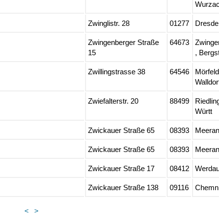
Wurza
Zwinglistr. 28
01277
Dresde
Zwingenberger Straße
64673
Zwinge
15
, Bergs
Zwillingstrasse 38
64546
Mörfeld
Walldor
Zwiefalterstr. 20
88499
Riedlin
Württ
Zwickauer Straße 65
08393
Meera
Zwickauer Straße 65
08393
Meera
Zwickauer Straße 17
08412
Werda
Zwickauer Straße 138
09116
Chemni
<
>