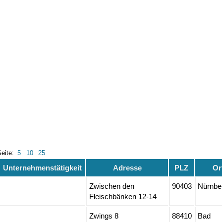
Seite:
5
10
25
Unternehmenstätigkeit
Adresse
PLZ
Or
Zwischen den
90403
Nürnbe
Fleischbänken 12-14
Zwings 8
88410
Bad