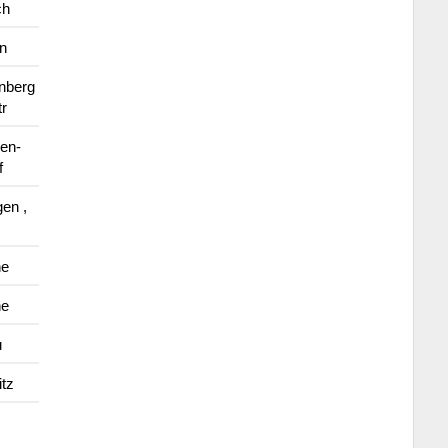
ch
n
nberg
tr
en-
f
gen ,
ne
ne
u
tz