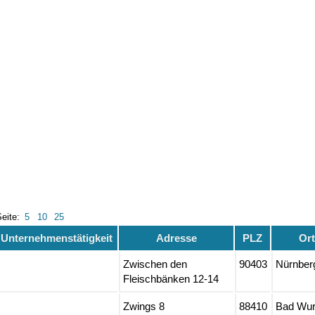
Seite:
5
10
25
Unternehmenstätigkeit
Adresse
PLZ
Or
Zwischen den
90403
Nürnber
Fleischbänken 12-14
Zwings 8
88410
Bad Wu