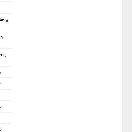
berg
n-
en ,
e
e
z
z