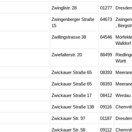
Zwinglistr. 28
01277
Dresden
Zwingenberger Straße
64673
Zwingen
15
, Bergstr
Zwillingstrasse 38
64546
Mörfelde
Walldorf
Zwiefalterstr. 20
88499
Riedling
Württ
Zwickauer Straße 65
08393
Meeran
Zwickauer Straße 65
08393
Meeran
Zwickauer Straße 17
08412
Werdau
Zwickauer Straße 138
09116
Chemnit
Zwickauer Str. 97
01187
Dresden
Zwickauer Str. 58
09112
Chemnit