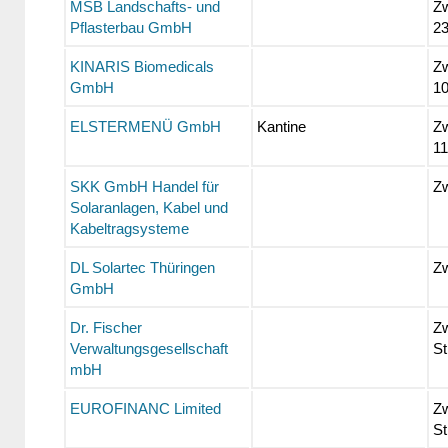
MSB Landschafts- und
Zw
Pflasterbau GmbH
2
KINARIS Biomedicals
Zw
GmbH
1
ELSTERMENÜ GmbH
Kantine
Zw
11
SKK GmbH Handel für
Zw
Solaranlagen, Kabel und
Kabeltragsysteme
DL Solartec Thüringen
Zw
GmbH
Dr. Fischer
Z
Verwaltungsgesellschaft
St
mbH
EUROFINANC Limited
Z
St