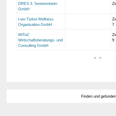
DRES 3. Seniorenheim
Zw
GmbH
t-wo Türkei Wellness
Zw
Organisation GmbH
7
WiTuC
Zw
Wirtschaftsberatungs- und
9
Consulting GmbH
<
>
Finden und gefunde