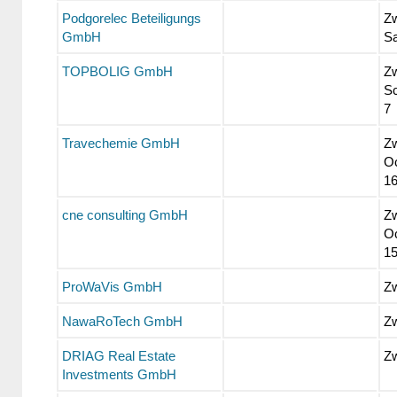
Podgorelec Beteiligungs
Zw
GmbH
S
TOPBOLIG GmbH
Zw
Sc
7
Travechemie GmbH
Zw
O
1
cne consulting GmbH
Zw
O
1
ProWaVis GmbH
Z
NawaRoTech GmbH
Zw
DRIAG Real Estate
Zw
Investments GmbH