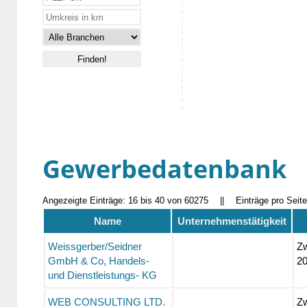
Gewerbedatenbank
Angezeigte Einträge: 16 bis 40 von 60275
||
Einträge pro Seit
Name
Unternehmenstätigkeit
Weissgerber/Seidner
Zw
GmbH & Co, Handels-
2
und Dienstleistungs- KG
WEB CONSULTING LTD.
Zw