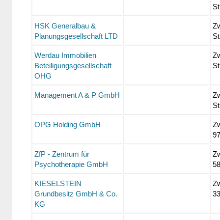
St
HSK Generalbau &
Zw
Planungsgesellschaft LTD
St
Werdau Immobilien
Zw
Beteiligungsgesellschaft
St
OHG
Management A & P GmbH
Zw
St
OPG Holding GmbH
Zw
9
ZfP - Zentrum für
Zw
Psychotherapie GmbH
5
KIESELSTEIN
Zw
Grundbesitz GmbH & Co.
3
KG