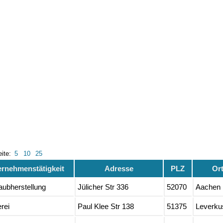
eite:
5
10
25
ernehmenstätigkeit
Adresse
PLZ
Or
aubherstellung
Jülicher Str 336
52070
Aachen
rei
Paul Klee Str 138
51375
Leverku