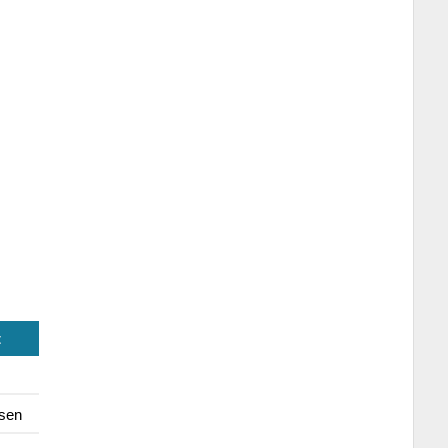
t
sen