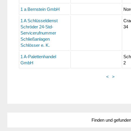
1 a Bernstein GmbH
Nor
1 A Schlüsseldienst
Cra
Schröder 24-Std-
34
Servicerufnummer
Schließanlagen
Schlösser e. K.
1 A-Palettenhandel
Sch
GmbH
2
<
>
Finden und gefunde