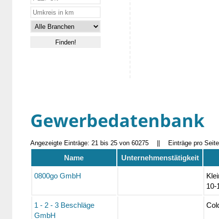
Gewerbedatenbank
Angezeigte Einträge: 21 bis 25 von 60275
||
Einträge pro Seit
Name
Unternehmenstätigkeit
0800go GmbH
Kle
10-
1 - 2 - 3 Beschläge
Cold
GmbH