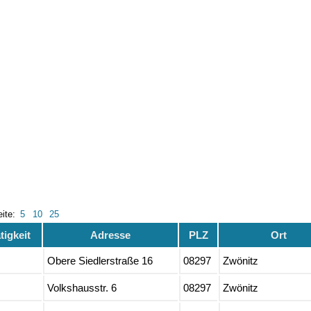
eite:
5
10
25
igkeit
Adresse
PLZ
Ort
Obere Siedlerstraße 16
08297
Zwönitz
Volkshausstr. 6
08297
Zwönitz