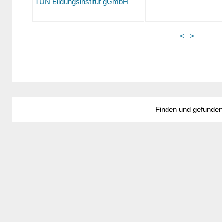
TUN Bildungsinstitut gGmbH
<
>
Finden und gefunde