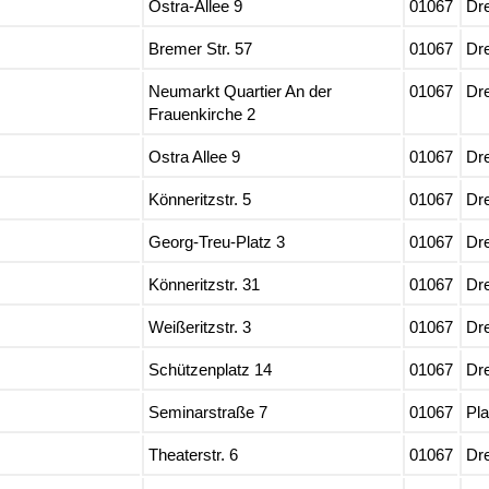
Ostra-Allee 9
01067
Dr
Bremer Str. 57
01067
Dr
Neumarkt Quartier An der
01067
Dr
Frauenkirche 2
Ostra Allee 9
01067
Dr
Könneritzstr. 5
01067
Dr
Georg-Treu-Platz 3
01067
Dr
Könneritzstr. 31
01067
Dr
Weißeritzstr. 3
01067
Dr
Schützenplatz 14
01067
Dr
Seminarstraße 7
01067
Pl
Theaterstr. 6
01067
Dr