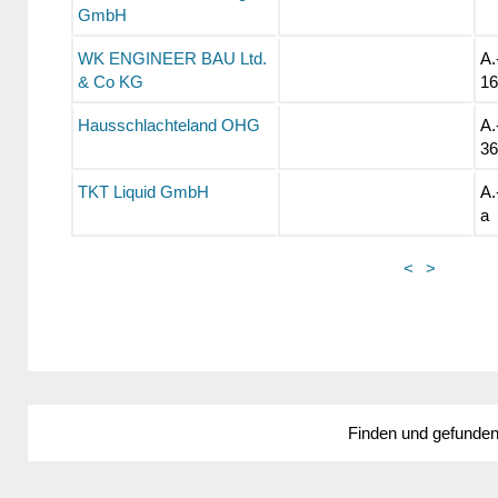
GmbH
WK ENGINEER BAU Ltd.
A.
& Co KG
16
Hausschlachteland OHG
A.
36
TKT Liquid GmbH
A.
a
<
>
Finden und gefunde