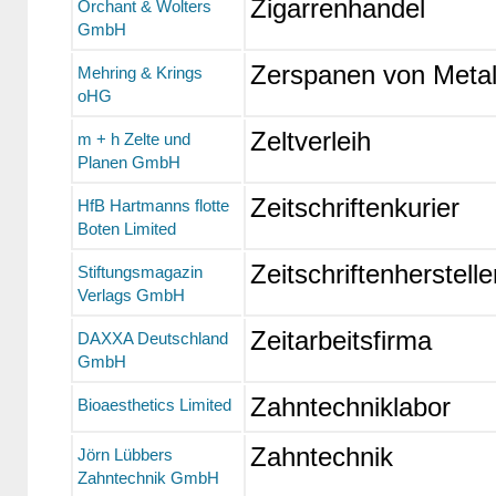
Zigarrenhandel
Orchant & Wolters
GmbH
Zerspanen von Metal
Mehring & Krings
oHG
Zeltverleih
m + h Zelte und
Planen GmbH
Zeitschriftenkurier
HfB Hartmanns flotte
Boten Limited
Zeitschriftenherstelle
Stiftungsmagazin
Verlags GmbH
Zeitarbeitsfirma
DAXXA Deutschland
GmbH
Zahntechniklabor
Bioaesthetics Limited
Zahntechnik
Jörn Lübbers
Zahntechnik GmbH