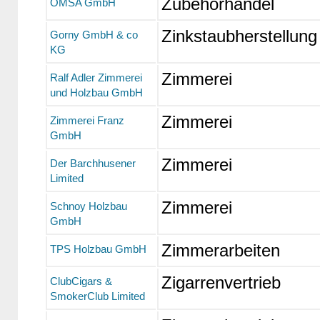
Zubehörhandel
OMSA GmbH
Zinkstaubherstellung
Gorny GmbH & co
KG
Zimmerei
Ralf Adler Zimmerei
und Holzbau GmbH
Zimmerei
Zimmerei Franz
GmbH
Zimmerei
Der Barchhusener
Limited
Zimmerei
Schnoy Holzbau
GmbH
Zimmerarbeiten
TPS Holzbau GmbH
Zigarrenvertrieb
ClubCigars &
SmokerClub Limited