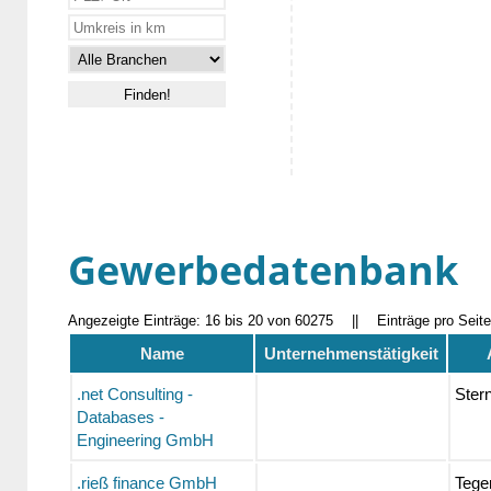
Gewerbedatenbank
Angezeigte Einträge: 16 bis 20 von 60275
||
Einträge pro Seit
Name
Unternehmenstätigkeit
.net Consulting -
Ster
Databases -
Engineering GmbH
.rieß finance GmbH
Tege