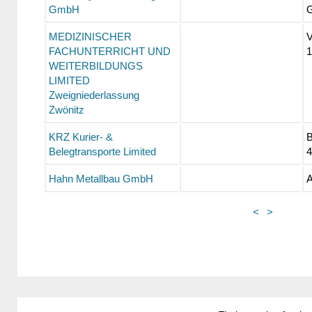
GmbH
G
MEDIZINISCHER
V
FACHUNTERRICHT UND
1
WEITERBILDUNGS
LIMITED
Zweigniederlassung
Zwönitz
KRZ Kurier- &
B
Belegtransporte Limited
4
Hahn Metallbau GmbH
A
<
>