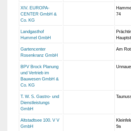
XIV. EUROPA-
Hammer
CENTER GmbH &
74
Co. KG
Landgasthof
Prächti
Hummel GmbH
Hauptst
Gartencenter
Am Rot
Rosenkranz GmbH
BPV Brock Planung
Unnaue
und Vertrieb im
Bauwesen GmbH &
Co. KG
T. W. S. Gastro- und
Taunuss
Dienstleistungs
GmbH
Altstadtsee 100. V V
Kleinfe
GmbH
9a