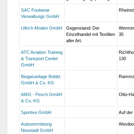
SAC Footwear
Rheinstr
Verwaltungs GmbH
Ullrich Moden GmbH
Gegenstand: Der
Wermin
Einzelhandel mit Textilien
35
aller Art.
ATC Aviation Training
Richtho
& Transport Center
130
GmbH
Biogasanlage Bobitz
Ramms
GmbH & Co. KG
AMG - Pesch GmbH
Otto-Ha
& Co. KG
Sportive GmbH
Auf der
Autovermietung
Westbo
Neustadt GmbH