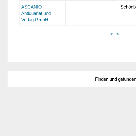
ASCANIO
Schönbo
Antiquariat und
Verlag GmbH
<
>
Finden und gefunde