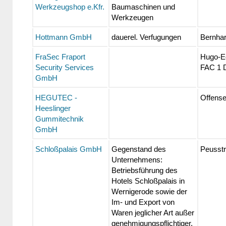
Werkzeugshop e.Kfr.
Baumaschinen und
Werkzeugen
Hottmann GmbH
dauerel. Verfugungen
Bernhar
FraSec Fraport
Hugo-E
Security Services
FAC 1 
GmbH
HEGUTEC -
Offens
Heeslinger
Gummitechnik
GmbH
Schloßpalais GmbH
Gegenstand des
Peusst
Unternehmens:
Betriebsführung des
Hotels Schloßpalais in
Wernigerode sowie der
Im- und Export von
Waren jeglicher Art außer
genehmigungspflichtiger.