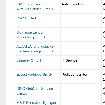
EAS Erzgebirgische
Aufzugsanlagen
A
Aufzugs Service GmbH
6
VIP2 Limited
A
S
Biomasse Zentrum
A
Magdeburg GmbH
5
ALGATEC Grundstücks-
A
und Verwaltungs GmbH
E
bitmaker GmbH
IT Service
A
1
Eutiest Vertriebs GmbH
Profisportberater
A
1
DINO Gebäude Service
A
Limited
4
E & P Fondsbeteiligungen
A