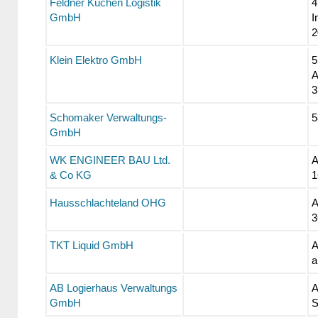
Feldner Küchen Logistik
4
GmbH
I
2
Klein Elektro GmbH
5
A
3
Schomaker Verwaltungs-
5
GmbH
WK ENGINEER BAU Ltd.
A
& Co KG
1
Hausschlachteland OHG
A
3
TKT Liquid GmbH
A
a
AB Logierhaus Verwaltungs
A
GmbH
S