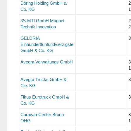
Döring Holding GmbH &
2
Co. KG
1
3S-MTI GmbH Magnet
2
Technik Innovation
2
GELDRIA
3
Einhundertfünfundvierzigste
GmbH & Co. KG
Avegra Verwaltungs GmbH
3
1
Avegra Trucks GmbH &
3
Cie. KG
Fikus Eurotruck GmbH &
3
Co. KG
Caravan-Center Bronn
3
OHG
1