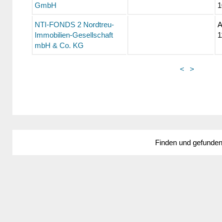
GmbH
1
NTI-FONDS 2 Nordtreu-
A
Immobilien-Gesellschaft
1
mbH & Co. KG
<
>
Finden und gefunde