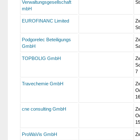
Verwaltungsgesellschaft
St
mbH
EUROFINANC Limited
Z
St
Podgorelec Beteiligungs
Zw
GmbH
S
TOPBOLIG GmbH
Zw
Sc
7
Travechemie GmbH
Zw
O
1
cne consulting GmbH
Zw
O
1
ProWaVis GmbH
Z