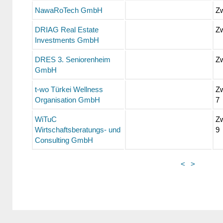
NawaRoTech GmbH
Zw
DRIAG Real Estate
Zw
Investments GmbH
DRES 3. Seniorenheim
Zw
GmbH
t-wo Türkei Wellness
Zw
Organisation GmbH
7
WiTuC
Zw
Wirtschaftsberatungs- und
9
Consulting GmbH
<
>