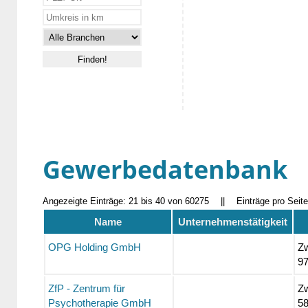
Gewerbedatenbank
Angezeigte Einträge: 21 bis 40 von 60275
||
Einträge pro Seit
Name
Unternehmenstätigkeit
OPG Holding GmbH
Zw
9
ZfP - Zentrum für
Zw
Psychotherapie GmbH
5