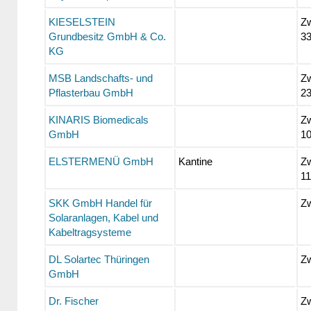
KIESELSTEIN
Zw
Grundbesitz GmbH & Co.
3
KG
MSB Landschafts- und
Zw
Pflasterbau GmbH
2
KINARIS Biomedicals
Zw
GmbH
1
ELSTERMENÜ GmbH
Kantine
Zw
11
SKK GmbH Handel für
Zw
Solaranlagen, Kabel und
Kabeltragsysteme
DL Solartec Thüringen
Zw
GmbH
Dr. Fischer
Z